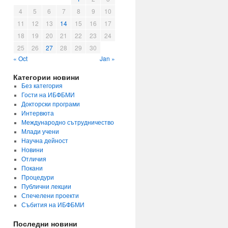
4
5
6
7
8
9
10
11
12
13
14
15
16
17
18
19
20
21
22
23
24
25
26
27
28
29
30
« Oct
Jan »
Категории новини
Без категория
Гости на ИБФБМИ
Докторски програми
Интервюта
Международно сътрудничество
Млади учени
Научна дейност
Новини
Отличия
Покани
Процедури
Публични лекции
Спечелени проекти
Събития на ИБФБМИ
Последни новини