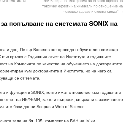
 и математиката
“Уеб-базирана платформа за in silico оценка на
токсични ефекти на химикали по отношение на
човешко здраве и околна среда“
→
за попълване на системата SONIX на
асова и доц. Петър Василев ще проведат обучителен семинар
 във връзка с Годишния отчет на Института и годишните
ност на Комисията по качество на обучението на докторантите
риентиран към докторантите в Института, но на него са
суващи се от темата.
та и функции в SONIX, които имат отношение към годишните
ия отчет на ИБФБМИ, както и въпроси, свързани с извличането
чните бази данни Scopus и Web of Science.
лната зала на бл. 105, комплекс на БАН на IV км.