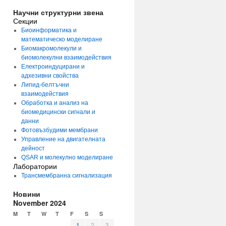
Научни структурни звена
Секции
Биоинформатика и
математическо моделиране
Биомакромолекули и
биомолекулни взаимодействия
Електроиндуцирани и
адхезивни свойства
Липид-белтъчни
взаимодействия
Обработка и анализ на
биомедицински сигнали и
данни
Фотовъзбудими мембрани
Управление на двигателната
дейност
QSAR и молекулно моделиране
Лаборатории
Трансмембранна сигнализация
Новини
November 2024
M
T
W
T
F
S
S
1
2
3