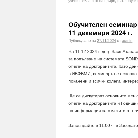
учени в областта на природните науки
Обучителен семинар 
11 декември 2024 г.
Публикувано на
27/11/2024
от
admin
На 11.12.2024 г. доц. Вася Атан
за попълване на системата SONIX
отчети на докторантите. Като дей
в ИБФБМИ, семинарът е основно о
поканени и всички колеги, интере
Ще се дискутират основните меню
отчети на докторантите и Годишн
на информация за отчетите от нау
Заповядайте в 11.00 ч. в Заседате