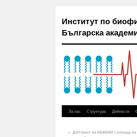
Институт по биоф
Българска академи
За нас
Структура
Дейности
←
Докторант на ИБФБМИ с награда на