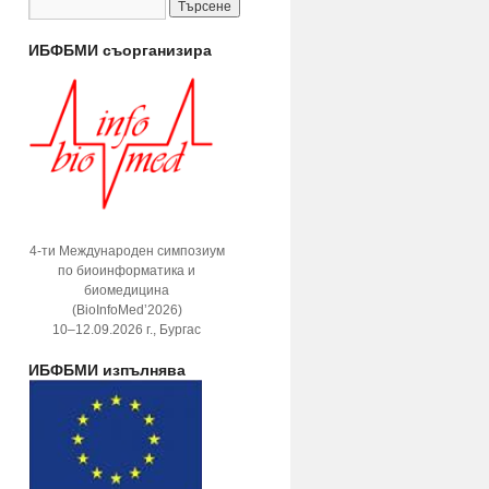
ИБФБМИ съорганизира
4-ти Международен симпозиум
по биоинформатика и
биомедицина
(BioInfoMed’2026)
10–12.09.2026 г., Бургас
ИБФБМИ изпълнява