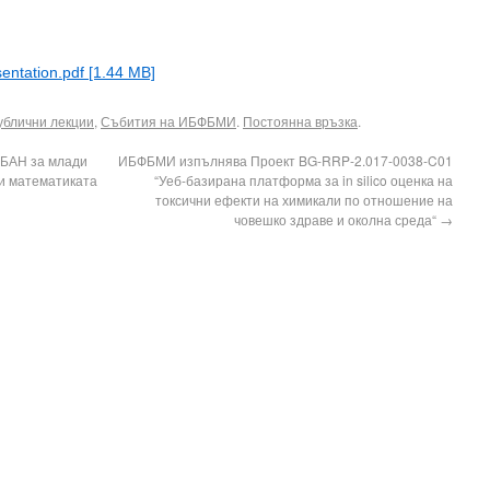
ntation.pdf [1.44 MB]
ублични лекции
,
Събития на ИБФБМИ
.
Постоянна връзка
.
 БАН за млади
ИБФБМИ изпълнява Проект BG-RRP-2.017-0038-C01
 и математиката
“Уеб-базирана платформа за in silico оценка на
токсични ефекти на химикали по отношение на
човешко здраве и околна среда“
→