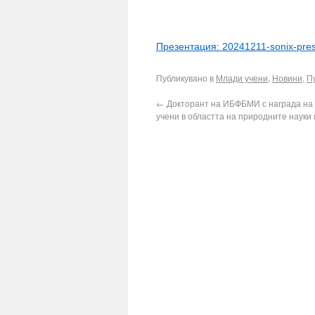
Презентация: 20241211-sonix-prese
Публикувано в
Млади учени
,
Новини
,
П
←
Докторант на ИБФБМИ с награда на
учени в областта на природните науки