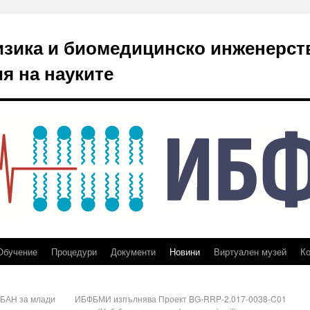
изика и биомедицинско инженерст
я на науките
Обучение
Процедури
Документи
Новини
Виртуален музей
Ко
 БАН за млади
ИБФБМИ изпълнява Проект BG-RRP-2.017-0038-C01