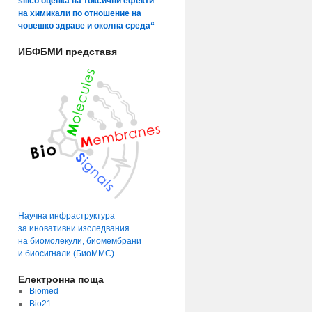
silico оценка на токсични ефекти
на химикали по отношение на
човешко здраве и околна среда“
ИБФБМИ представя
Научна инфраструктура
за иновативни изследвания
на биомолекули, биомембрани
и биосигнали (БиоММС)
Електронна поща
Biomed
Bio21