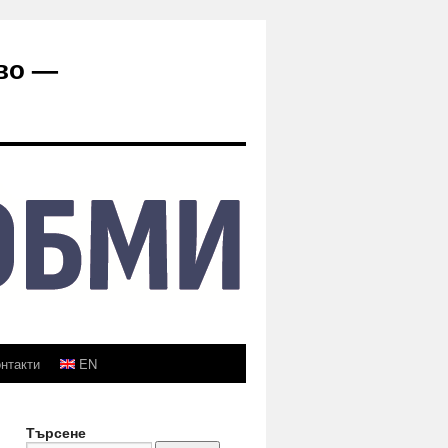
во —
нтакти
EN
Търсене