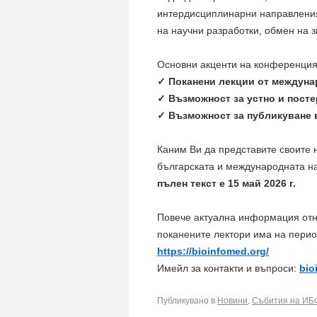
интердисциплинарни направления
на научни разработки, обмен на 
Основни акценти на конференция
✓ Поканени лекции от междуна
✓ Възможност за устно и посте
✓ Възможност за публикуване в
Каним Ви да представите своите н
българската и международната н
пълен текст е 15 май 2026 г.
Повече актуална информация отно
поканените лектори има на пери
https://bioinfomed.org/
Имейл за контакти и въпроси:
bio
Публикувано в
Новини
,
Събития на И