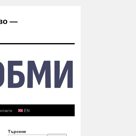
во —
нтакти
EN
Търсене