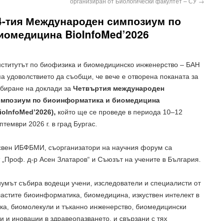
организиран от Биологически факултет – СУ
→
 4-тия Международен симпозиум по
иомедицина BioInfoMed’2026
ститутът по биофизика и биомедицинско инженерство – БАН
а удоволствието да съобщи, че вече е отворена поканата за
биране на доклади за
Четвъртия международен
импозиум по биоинформатика и биомедицина
ioInfoMed’2026),
който ще се проведе в периода 10–12
птември 2026 г. в град Бургас.
вен ИБФБМИ, съорганизатори на научния форум са
 „Проф. д-р Асен Златаров“ и Съюзът на учените в България.
умът събира водещи учени, изследователи и специалисти от
ластите биоинформатика, биомедицина, изкуствен интелект в
ка, биомолекули и тъканно инженерство, биомедицински
 и иновации в здравеопазването, и свързани с тях