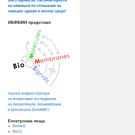
silico оценка на токсични ефекти
на химикали по отношение на
човешко здраве и околна среда“
ИБФБМИ представя
Научна инфраструктура
за иновативни изследвания
на биомолекули, биомембрани
и биосигнали (БиоММС)
Електронна поща
Biomed
Bio21