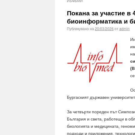
ИБФБМИ
Покана за участие в
биоинформатика и б
Публикувано на
20/03/2026
от
admin
Ин
им
на
с
(B
се
Ос
Бургаският държавен университет
За четвърти пореден път Симпози
България и света, работещи в об
биологията и медицината, геноми
подходи и приложения, технологии