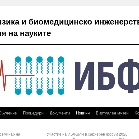
изика и биомедицинско инженерст
я на науките
Обучение
Процедури
Документи
Новини
Виртуален музей
Ко
 семинар на
Участие на ИБФБМИ в Кариерен форум 2026,