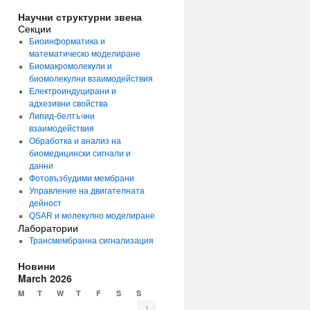
Научни структурни звена
Секции
Биоинформатика и
математическо моделиране
Биомакромолекули и
биомолекулни взаимодействия
Електроиндуцирани и
адхезивни свойства
Липид-белтъчни
взаимодействия
Обработка и анализ на
биомедицински сигнали и
данни
Фотовъзбудими мембрани
Управление на двигателната
дейност
QSAR и молекулно моделиране
Лаборатории
Трансмембранна сигнализация
Новини
March 2026
M
T
W
T
F
S
S
1