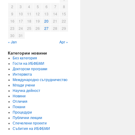
2
3
4
5
6
7
8
9
10
11
12
13
14
15
16
17
18
19
20
21
22
23
24
25
26
27
28
29
30
31
« Jan
Apr »
Категории новини
Без категория
Гости на ИБФБМИ
Докторски програми
Интервюта
Международно сътрудничество
Млади учени
Научна дейност
Новини
Отличия
Покани
Процедури
Публични лекции
Спечелени проекти
Събития на ИБФБМИ