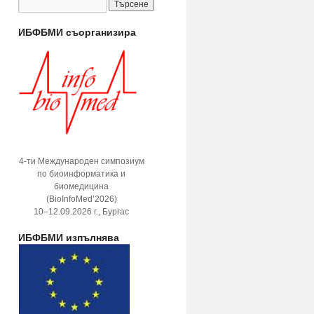
ИБФБМИ съорганизира
4-ти Международен симпозиум
по биоинформатика и
биомедицина
(BioInfoMed’2026)
10–12.09.2026 г., Бургас
ИБФБМИ изпълнява