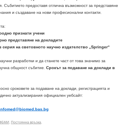
. Събитието предоставя отлична възможност за представяне
знания и създаване на нови професионални контакти.
та:
родно признати учени
рно представяне на докладите
 серия на световното научно издателство „Springer“
аучни разработки и да станете част от това значимо за
аучна общност събитие.
Срокът за подаване на доклади в
сно сроковете за подаване на доклади, регистрацията и
одично актуализирания официален уебсайт:
infomed@biomed.bas.bg
БФБМИ
.
Постоянна връзка
.