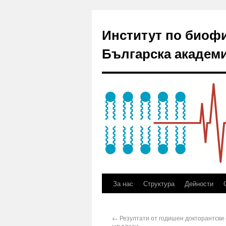
Институт по биоф
Българска академи
За нас
Структура
Дейности
←
Резултати от годишен докторантски