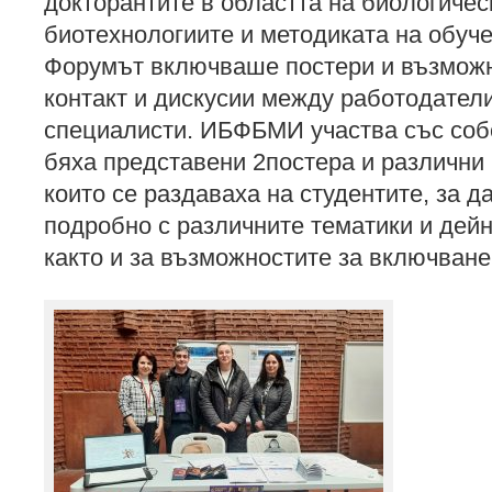
докторантите в областта на биологичес
биотехнологиите и методиката на обуче
Форумът включваше постери и възможн
контакт и дискусии между работодател
специалисти. ИБФБМИ участва със собс
бяха представени 2постера и различни
които се раздаваха на студентите, за да
подробно с различните тематики и дейн
както и за възможностите за включване 