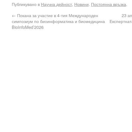
Публикувано в
Научна дейност
,
Новини
.
Постоянна връзка
.
←
Покана за участие в 4-тия Международен
23 а
симпозиум по биоинформатика и биомедицина
Експертнат
BioInfoMed’2026