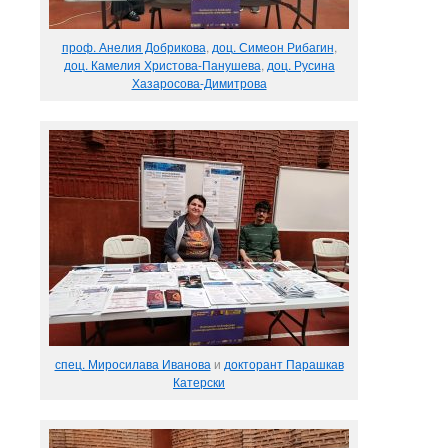
проф. Анелия Добрикова
,
доц. Симеон Рибагин
,
доц. Камелия Христова-Панушева
,
доц. Русина
Хазаросова-Димитрова
спец. Миросилава Иванова
и
докторант Парашкав
Катерски