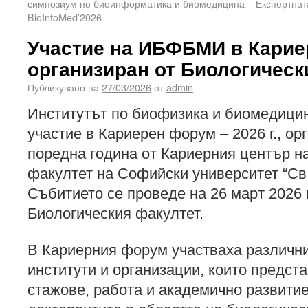
симпозиум по биоинформатика и биомедицина
Експертнат
BioInfoMed’2026
Участие на ИБФБМИ в Карие
организиран от Биологическ
Публикувано на
27/03/2026
от
admin
Институтът по биофизика и биомедици
участие в Кариерен форум – 2026 г., ор
поредна година от Кариерния център н
факултет на Софийски университет “Св
Събитието се проведе на 26 март 2026 
Биологическия факултет.
В Кариерния форум участваха различни
институти и организации, които предст
стажове, работа и академично развитие