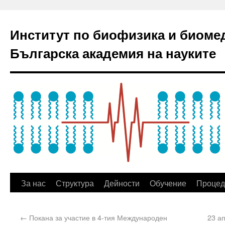
Институт по биофизика и биоме
Българска академия на науките
За нас
Структура
Дейности
Обучение
Процед
←
Покана за участие в 4-тия Международен
23 а