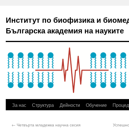
Институт по биофизика и биоме
Българска академия на науките
За нас
Структура
Дейности
Обучение
Процед
←
Четвърта младежка научна сесия
Успешно