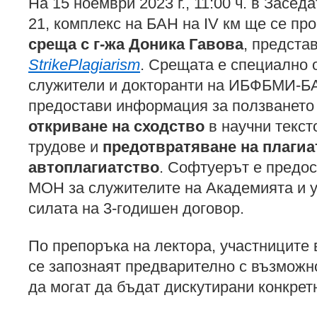
На 15 ноември 2023 г., 11:00 ч. в Засед
21, комплекс на БАН на IV км ще се пр
среща с г-жа Доника Гавова
, предста
StrikePlagiarism
. Срещата е специално 
служители и докторанти на ИБФБМИ-БА
предостави информация за ползването
откриване на сходство
в научни текст
трудове и
предотвратяване на плагиа
автоплагиатство
. Софтуерът е предос
МОН за служителите на Академията и у
силата на 3-годишен договор.
По препоръка на лектора, участниците 
се запознаят предварително с възможно
да могат да бъдат дискутирани конкретн