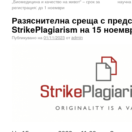
„Биомедицина и качество на живот“ – срок за
научна
регистрация: до 1 ноември
Разяснителна среща с предс
StrikePlagiarism на 15 ноемв
Публикувано на
01/11/2023
от
admin