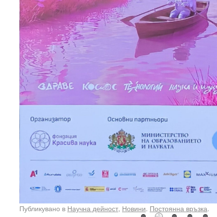
Публикувано в
Научна дейност
,
Новини
.
Постоянна връзка
.