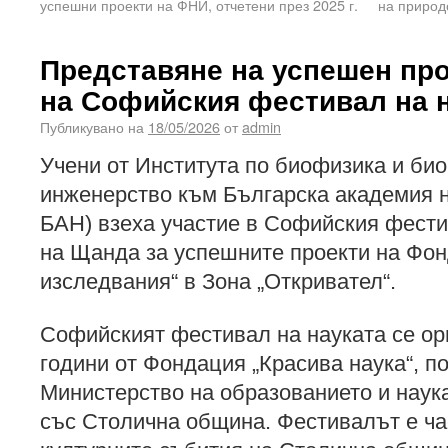
успешни проекти на ФНИ, отчетени през 2025 г.
на природ
Представяне на успешен пр
на Софийския фестивал на н
Публикувано на
18/05/2026
от
admin
Учени от Института по биофизика и би
инженерство към Българска академия 
БАН) взеха участие в Софийския фести
на Щанда за успешните проекти на Фон
изследвания“ в Зона „Откривател“.
Софийският фестивал на науката се ор
години от Фондация „Красива наука“, п
Министерство на образованието и наука
със Столична община. Фестивалът е ча