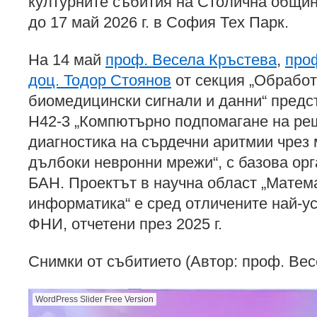
културните събития на Столична общин
до 17 май 2026 г. в София Тех Парк.
На 14 май
проф. Весела Кръстева
,
про
доц. Тодор Стоянов
от секция „Обработ
биомедицински сигнали и данни“ предс
Н42-3 „Компютърно подпомагане на ре
диагностика на сърдечни аритмии чрез
дълбоки невронни мрежи“, с базова о
БАН. Проектът в научна област „Матем
информатика“ е сред отличените най-у
ФНИ, отчетени през 2025 г.
Снимки от събитието (Автор: проф. Вес
WordPress Slider Free Version