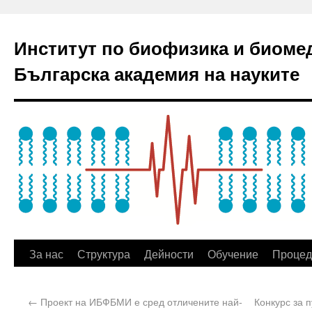
Институт по биофизика и биоме
Българска академия на науките
За нас
Структура
Дейности
Обучение
Процед
←
Проект на ИБФБМИ е сред отличените най-
Конкурс за 