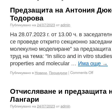
Предзащита на Антония Дюк
Тодорова
Публикувано на
24/07/2023
от
admin
На 28.07.2023 г. от 13.00 ч. в заседате
се проведе открито секционно заседан
молекулно моделиране” за предзащита
труд на тема: “In silico and in vitro stud
properties and molecular …
Има още
→
Публикувано в
Новини
,
Процедури
|
Comments Off
Отчисляване и предзащита 
Лангари
Публикувано на
24/07/2023
от
admin