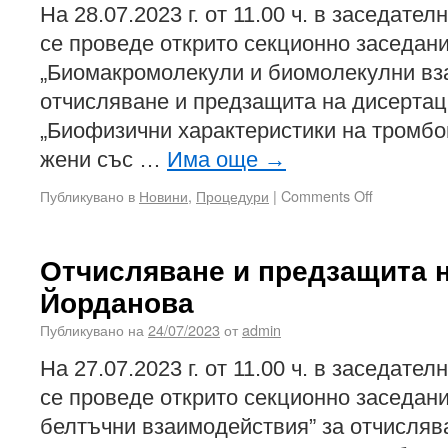
На 28.07.2023 г. от 11.00 ч. в заседател
се проведе открито секционно заседани
„Биомакромолекули и биомолекулни вз
отчисляване и предзащита на дисертац
„Биофизични характеристики на тромбо
жени със …
Има още
→
Публикувано в
Новини
,
Процедури
|
Comments Off
Отчисляване и предзащита 
Йорданова
Публикувано на
24/07/2023
от
admin
На 27.07.2023 г. от 11.00 ч. в заседател
се проведе открито секционно заседани
белтъчни взаимодействия” за отчисляв