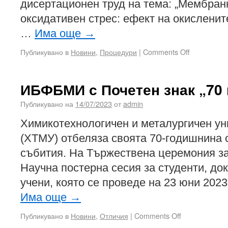
дисертационен труд на тема: „Мембран
оксидативен стрес: eфект на окисленит
…
Има още
→
Публикувано в
Новини
,
Процедури
|
Comments Off
ИБФБМИ с Почетен знак „70
Публикувано на
14/07/2023
от
admin
Химикотехнологичен и металургичен у
(ХТМУ) отбеляза своята 70-годишнина
събития. На Тържествена церемония за
Научна постерна сесия за студенти, до
учени, която се проведе на 23 юни 2023
Има още
→
Публикувано в
Новини
,
Отличия
|
Comments Off