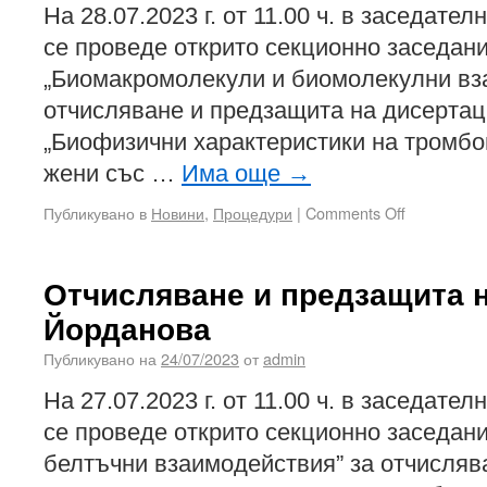
На 28.07.2023 г. от 11.00 ч. в заседател
се проведе открито секционно заседани
„Биомакромолекули и биомолекулни вз
отчисляване и предзащита на дисертац
„Биофизични характеристики на тромбо
жени със …
Има още
→
Публикувано в
Новини
,
Процедури
|
Comments Off
Отчисляване и предзащита 
Йорданова
Публикувано на
24/07/2023
от
admin
На 27.07.2023 г. от 11.00 ч. в заседател
се проведе открито секционно заседани
белтъчни взаимодействия” за отчисляв