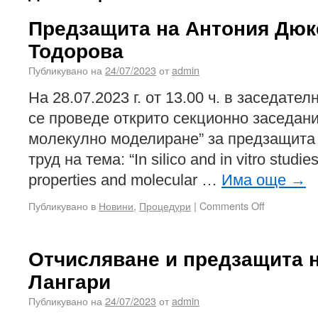
Предзащита на Антония Дюк
Тодорова
Публикувано на
24/07/2023
от
admin
На 28.07.2023 г. от 13.00 ч. в заседате
се проведе открито секционно заседан
молекулно моделиране” за предзащита
труд на тема: “In silico and in vitro stud
properties and molecular …
Има още
→
Публикувано в
Новини
,
Процедури
|
Comments Off
Отчисляване и предзащита 
Лангари
Публикувано на
24/07/2023
от
admin