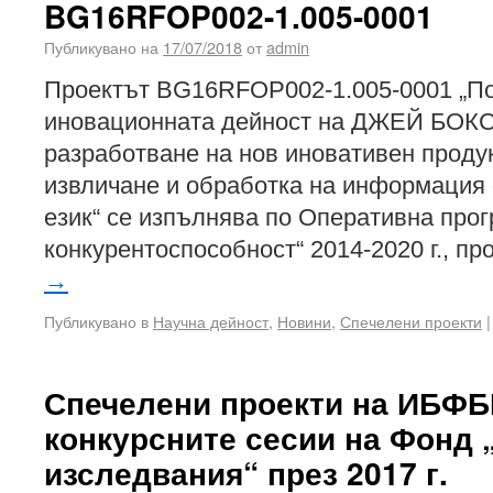
BG16RFOP002-1.005-0001
Публикувано на
17/07/2018
от
admin
Проектът BG16RFOP002-1.005-0001 „П
иновационната дейност на ДЖЕЙ БОК
разработване на нов иновативен продук
извличане и обработка на информация о
език“ се изпълнява по Оперативна про
конкурентоспособност“ 2014-2020 г., п
→
Публикувано в
Научна дейност
,
Новини
,
Спечелени проекти
|
Спечелени проекти на ИБФ
конкурсните сесии на Фонд 
изследвания“ през 2017 г.