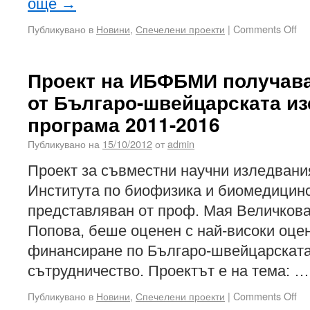
още
→
Публикувано в
Новини
,
Спечелени проекти
|
Comments Off
Проект на ИБФБМИ получав
от Българо-швейцарската и
програма 2011-2016
Публикувано на
15/10/2012
от
admin
Проект за съвместни научни изледвания
Института по биофизика и биомедицинс
представляван от проф. Мая Величкова
Попова, беше оценен с най-високи оцен
финансиране по Българо-швейцарската
сътрудничество. Проектът е на тема: 
Публикувано в
Новини
,
Спечелени проекти
|
Comments Off