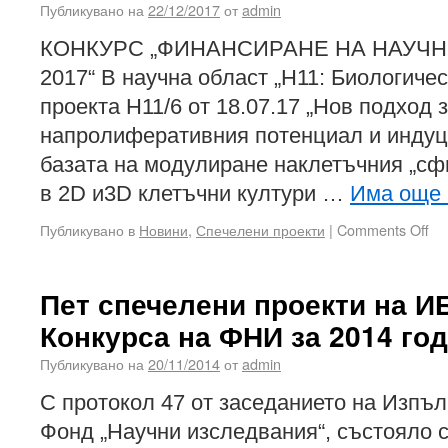
Публикувано на
22/12/2017
от
admin
КОНКУРС „ФИНАНСИРАНЕ НА НАУЧН
2017“ В научна област „Н11: Биологичес
проекта H11/6 от 18.07.17 „Нов подход 
напролиферативния потенциал и индуц
базата на модулиране наклетъчния „сф
в 2D и3D клетъчни култури …
Има още
Публикувано в
Новини
,
Спечелени проекти
|
Comments Off
Пет спечелени проекти на 
Конкурса на ФНИ за 2014 го
Публикувано на
20/11/2014
от
admin
С протокол 47 от заседанието на Изпъл
Фонд „Научни изследвания“, състояло с