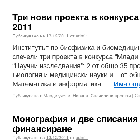
Три нови проекта в конкурс
2011
Публикувано на
13/12/2011
от
admin
Институтът по биофизика и биомедици
спечели три проекта в конкурса “Млади
“Научни изследвания”: 2 от общо 35 пр
Биология и медицински науки и 1 от об
Математика и информатика. …
Има ощ
Публикувано в
Млади учени
,
Новини
,
Спечелени проекти
|
Co
Монография и две списания
финансиране
Публикувано на
13/12/2011
от
admin