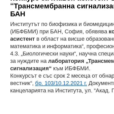
“Трансмембранна сигнализ
БАН
Институтът по биофизика и биомедици
(ИБФБМИ) при БАН, София, обявява
к
асистент
в област на висше образовани
математика и информатика“, професио
4.3. „Биологически науки“, научна спец
за нуждите на
лаборатория „Трансме
сигнализация“
към ИБФБМИ.
Конкурсът е със срок 2 месеца от обна
вестник“,
бр. 103/10.12.2021 г.
Документи
канцеларията на Института, ул. “Акад. Г.