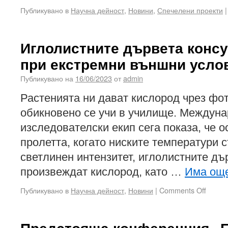
Публикувано в
Научна дейност
,
Новини
,
Спечелени проекти
|
Иглолистните дървета конс
при екстремни външни усло
Публикувано на
16/06/2023
от
admin
Растенията ни дават кислород чрез фот
обикновено се учи в училище. Междун
изследователски екип сега показа, че о
пролетта, когато ниските температури 
светлинен интензитет, иглолистните дъ
произвеждат кислород, като …
Има ощ
Публикувано в
Научна дейност
,
Новини
|
Comments Off
Предстояща конференция „Б