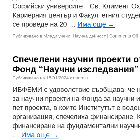
Софийски университет “Св. Климент Ох
Кариерния център и Факултетния студе
се проведе на 20 …
Има още
→
Публикувано в
Млади учени
,
Научна дейност
|
Comments Off
Спечелени научни проекти о
Фонд “Научни изследвания” з
Публикувано на
15/01/2024
от
admin
ИБФБМИ с удоволствие съобщава, че н
за научни проекти на Фонда за научни и
пет проекта, в които Институтът е вод
организация, спечелиха финансиране. К
финансиране на фундаментални научни
…
Има още
→