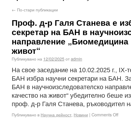
←
По-стари публикации
Проф. д-р Галя Станева е из
секретар на БАН в научноиз
направление „Биомедицина 
живот“
Публикувано на
12/02/2025
от
admin
На свое заседание на 10.02.2025 г., IX
БАН избра научни секретари на БАН. За
БАН в научноизследователско направл
качество на живот“ убедително беше и
проф. д-р Галя Станева, ръководител 
Публикувано в
Научна дейност
,
Новини
|
Comments Off