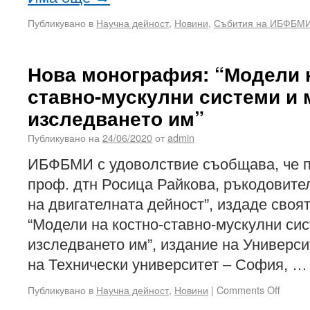
Публикувано в
Научна дейност
,
Новини
,
Събития на ИБФБМ
Нова монография: “Модели н
ставно-мускулни системи и 
изследването им”
Публикувано на
24/06/2020
от
admin
ИБФБМИ с удоволствие съобщава, че п
проф. дтн Росица Райкова, ръкодовите
на двигателната дейност”, издаде сво
“Модели на костно-ставно-мускулни сис
изследването им”, издание на Универси
на Технически университет – София, 
Публикувано в
Научна дейност
,
Новини
|
Comments Off