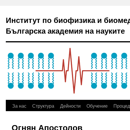
Институт по биофизика и биоме
Българска академия на науките
За нас
Структура
Дейности
Обучение
Процед
Огнян Апостолов